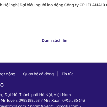
h Hội nghị Đại biểu người lao động Công ty CP LILAMA10
Danh sách tin
hoạt động
Quan hệ cổ đông
Tin tức
10
ờng Đại Mỗ, Thành phố Hà Nội, Việt Nam
Mr Tuyen: 0982188538 / Mrs Xuan: 0913 586 143
24@gmail.com / phamtuyen@lilama10.com /