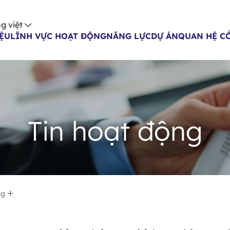
g việt
IỆU
LĨNH VỰC HOẠT ĐỘNG
NĂNG LỰC
DỰ ÁN
QUAN HỆ C
Tin hoạt động
ng