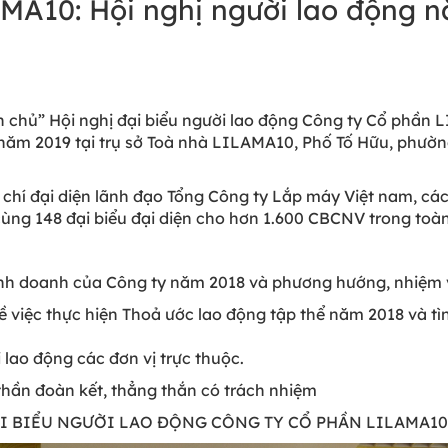
MA10: Hội nghị người lao động 
ân chủ” Hội nghị đại biểu người lao động Công ty Cổ phâ
 năm 2019 tại trụ sở Toà nhà LILAMA10, Phố Tố Hữu, phư
g chí đại diện lãnh đạo Tổng Công ty Lắp máy Việt nam, cá
 cùng 148 đại biểu đại diện cho hơn 1.600 CBCNV trong toà
t kinh doanh của Công ty năm 2018 và phương hướng, nhiệm 
iệc thực hiện Thoả ước lao động tập thể năm 2018 và tìn
i lao động các đơn vị trực thuộc.
 thần đoàn kết, thẳng thắn có trách nhiệm
ĐẠI BIỂU NGƯỜI LAO ĐỘNG CÔNG TY CỔ PHẦN LILAMA1