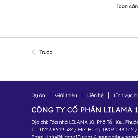
Toàn cản
Trước
Dự án
Giới thiệu
Liên hệ
Lĩnh vực 
CÔNG TY CỔ PHẦN LILAMA 
Địa chỉ:
Tòa nhà LILAMA 10, Phố Tố Hữu, Phư
Tel:
0243 8649 584/ Mrs Hang: 0903 044 512 / 
Email:
info@lilama10.com / nguyenthuyhang