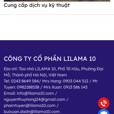
Cung cấp dịch vụ kỹ thuật
CÔNG TY CỔ PHẦN LILAMA 10
Địa chỉ:
Tòa nhà LILAMA 10, Phố Tố Hữu, Phường Đại
Mỗ, Thành phố Hà Nội, Việt Nam
Tel:
0243 8649 584/ Mrs Hang: 0903 044 512 / Mr
Tuyen: 0982188538 / Mrs Xuan: 0913 586 143
Email:
info@lilama10.com /
nguyenthuyhang24@gmail.com /
phamtuyen@lilama10.com /
buixuan.dadn@lilama10.com