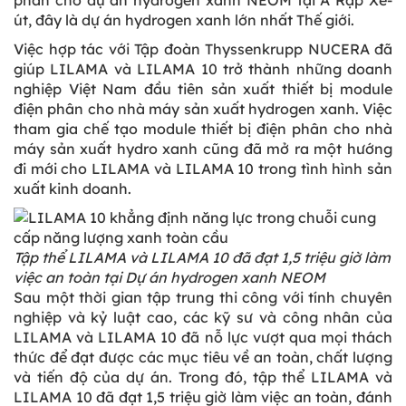
phân cho dự án hydrogen xanh NEOM tại Ả Rập Xê-
út, đây là dự án hydrogen xanh lớn nhất Thế giới.
Việc hợp tác với Tập đoàn Thyssenkrupp NUCERA đã
giúp LILAMA và LILAMA 10 trở thành những doanh
nghiệp Việt Nam đầu tiên sản xuất thiết bị module
điện phân cho nhà máy sản xuất hydrogen xanh. Việc
tham gia chế tạo module thiết bị điện phân cho nhà
máy sản xuất hydro xanh cũng đã mở ra một hướng
đi mới cho LILAMA và LILAMA 10 trong tình hình sản
xuất kinh doanh.
Tập thể LILAMA và LILAMA 10 đã đạt 1,5 triệu giờ làm
việc an toàn tại Dự án hydrogen xanh NEOM
Sau một thời gian tập trung thi công với tính chuyên
nghiệp và kỷ luật cao, các kỹ sư và công nhân của
LILAMA và LILAMA 10 đã nỗ lực vượt qua mọi thách
thức để đạt được các mục tiêu về an toàn, chất lượng
và tiến độ của dự án. Trong đó, tập thể LILAMA và
LILAMA 10 đã đạt 1,5 triệu giờ làm việc an toàn, đánh