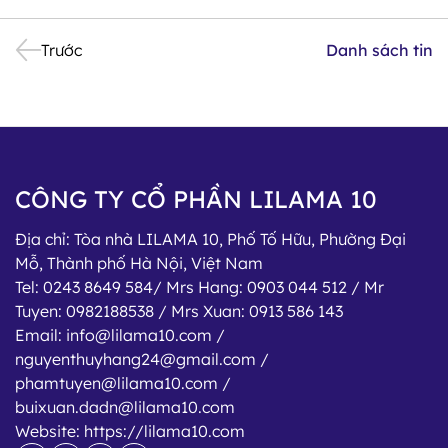
Trước
Danh sách tin
CÔNG TY CỔ PHẦN LILAMA 10
Địa chỉ:
Tòa nhà LILAMA 10, Phố Tố Hữu, Phường Đại
Mỗ, Thành phố Hà Nội, Việt Nam
Tel:
0243 8649 584/ Mrs Hang: 0903 044 512 / Mr
Tuyen: 0982188538 / Mrs Xuan: 0913 586 143
Email:
info@lilama10.com /
nguyenthuyhang24@gmail.com /
phamtuyen@lilama10.com /
buixuan.dadn@lilama10.com
Website:
https://lilama10.com