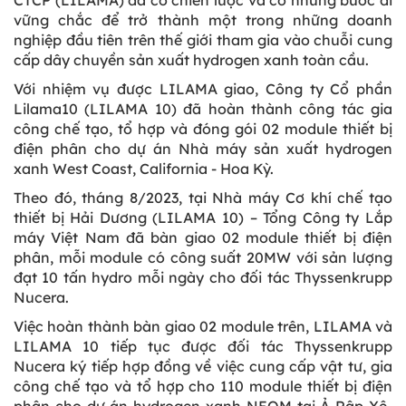
CTCP (LILAMA) đã có chiến lược và có những bước đi
vững chắc để trở thành một trong những doanh
nghiệp đầu tiên trên thế giới tham gia vào chuỗi cung
cấp dây chuyền sản xuất hydrogen xanh toàn cầu.
Với nhiệm vụ được LILAMA giao, Công ty Cổ phần
Lilama10 (LILAMA 10) đã hoàn thành công tác gia
công chế tạo, tổ hợp và đóng gói 02 module thiết bị
điện phân cho dự án Nhà máy sản xuất hydrogen
xanh West Coast, California - Hoa Kỳ.
Theo đó, tháng 8/2023, tại Nhà máy Cơ khí chế tạo
thiết bị Hải Dương (LILAMA 10) – Tổng Công ty Lắp
máy Việt Nam đã bàn giao 02 module thiết bị điện
phân, mỗi module có công suất 20MW với sản lượng
đạt 10 tấn hydro mỗi ngày cho đối tác Thyssenkrupp
Nucera.
Việc hoàn thành bàn giao 02 module trên, LILAMA và
LILAMA 10 tiếp tục được đối tác Thyssenkrupp
Nucera ký tiếp hợp đồng về việc cung cấp vật tư, gia
công chế tạo và tổ hợp cho 110 module thiết bị điện